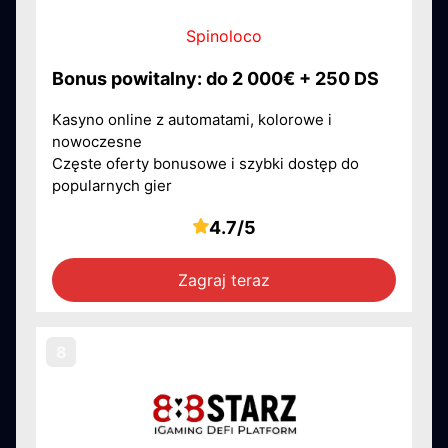
Spinoloco
Bonus powitalny: do 2 000€ + 250 DS
Kasyno online z automatami, kolorowe i
nowoczesne
Częste oferty bonusowe i szybki dostęp do
popularnych gier
4.7/5
Zagraj teraz