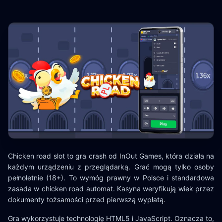
Chicken road slot to gra crash od InOut Games, która działa na
każdym urządzeniu z przeglądarką. Grać mogą tylko osoby
pełnoletnie (18+). To wymóg prawny w Polsce i standardowa
zasada w chicken road automat. Kasyna weryfikują wiek przez
dokumenty tożsamości przed pierwszą wypłatą.
Gra wykorzystuje technologię HTML5 i JavaScript. Oznacza to,