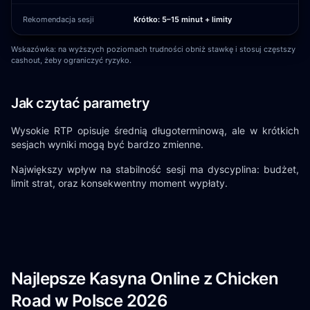
Rekomendacja sesji
Krótko: 5–15 minut + limity
Wskazówka: na wyższych poziomach trudności obniż stawkę i stosuj częstszy
cashout, żeby ograniczyć ryzyko.
Jak czytać parametry
Wysokie RTP opisuje średnią długoterminową, ale w krótkich
sesjach wyniki mogą być bardzo zmienne.
Największy wpływ na stabilność sesji ma dyscyplina: budżet,
limit strat, oraz konsekwentny moment wypłaty.
Najlepsze Kasyna Online z Chicken
Road w Polsce 2026