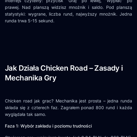
Interfejs czytelny: przycisk "Graj" po lewej, "Wypłać" po
prawej. Nad planszą widzisz mnożnik i saldo. Pod planszą
statystyki: wygrane, liczba rund, najwyższy mnożnik. Jedna
runda trwa 5-15 sekund.
Jak Działa Chicken Road – Zasady i
Mechanika Gry
Chicken road jak grac? Mechanika jest prosta – jedna runda
składa się z czterech faz. Zagrałem ponad 800 rund i każda
wyglądała tak samo.
Faza 1: Wybór zakładu i poziomu trudności