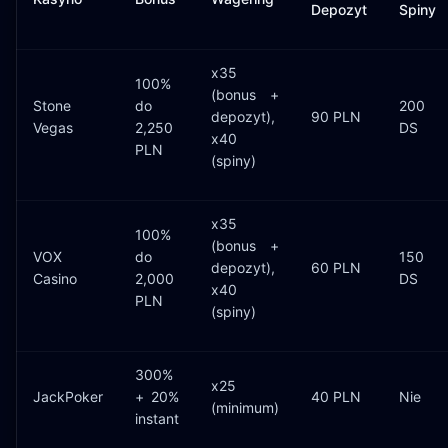
Depozyt
Spiny
x35
100%
(bonus +
Stone
do
200
depozyt),
90 PLN
Vegas
2,250
DS
x40
PLN
(spiny)
x35
100%
(bonus +
VOX
do
150
depozyt),
60 PLN
Casino
2,000
DS
x40
PLN
(spiny)
300%
x25
JackPoker
+ 20%
40 PLN
Nie
(minimum)
instant